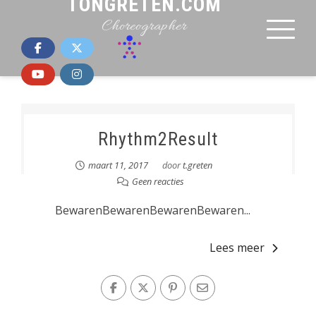
T.GRETEN
TONGRETEN.COM
Choreographer
Rhythm2Result
maart 11, 2017
door
t.greten
Geen reacties
BewarenBewarenBewarenBewaren...
Lees meer